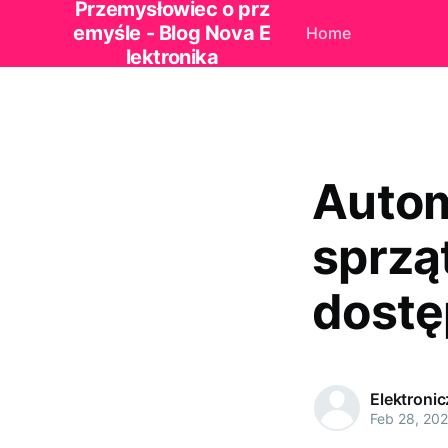
Przemysłowiec o prz
emyśle - Blog Nova E
Home
lektronika
Autom
sprzą
dostę
Elektroni
Feb 28, 20