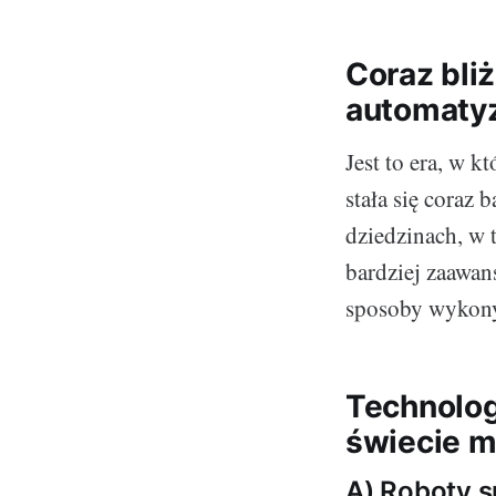
Coraz bli
automatyz
Jest to era, w 
stała się coraz
dziedzinach, w t
bardziej zaawa
sposoby wykonyw
Technolog
świecie m
A) Roboty sp