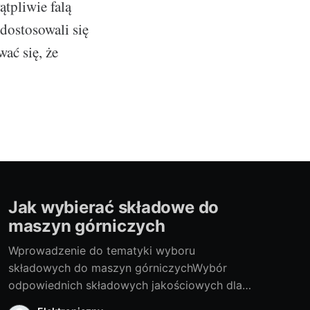
tpliwie falą
dostosowali się
wać się, że
Jak wybierać składowe do
maszyn górniczych
Wprowadzenie do tematyki wyboru
składowych do maszyn górniczychWybór
odpowiednich składowych jakościowych dla
maszyn górniczych jest niezwykle istotny. W