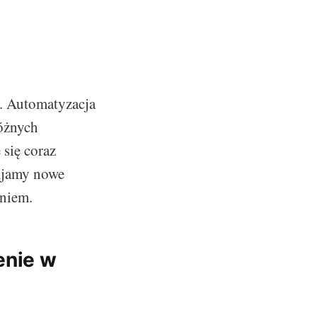
e. Automatyzacja
różnych
 się coraz
ijamy nowe
aniem.
enie w