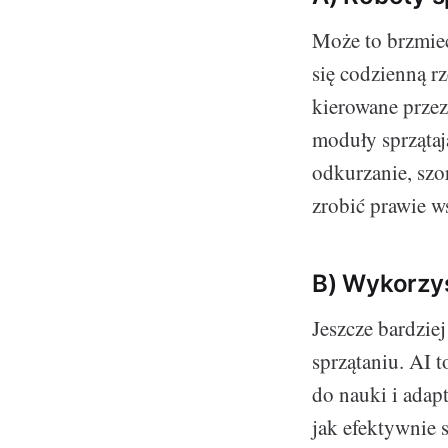
Może to brzmieć 
się codzienną r
kierowane prze
moduły sprzątaj
odkurzanie, szo
zrobić prawie w
B) Wykorzys
Jeszcze bardziej
sprzątaniu. AI 
do nauki i adap
jak efektywnie 