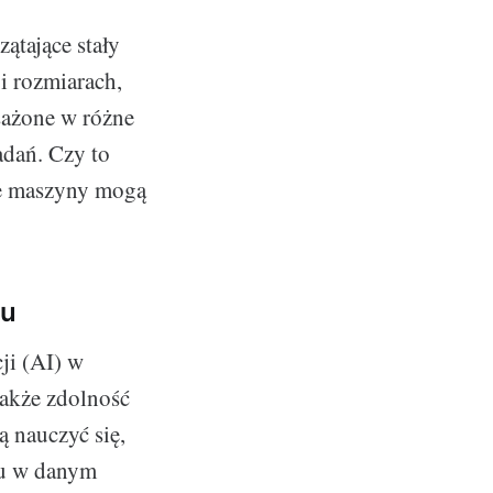
zątające stały
i rozmiarach,
sażone w różne
adań. Czy to
łe maszyny mogą
iu
ji (AI) w
także zdolność
ą nauczyć się,
hu w danym