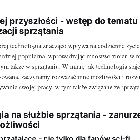
żej przyszłości - wstęp do tematu
acji sprzątania
której technologia znacząco wpływa na codzienne życi
 bardziej popularna, wprowadzając mnóstwo zmian w 
ym także w sprzątaniu. W miarę jak technologia staje
nsowana, zaczynamy rozważać inne możliwości i rozw
ania swojej pracy, w tym także związane ze sprząt
ia na służbie sprzątania - zanurz
ożliwości
rzątające - nie tylko dla fanów sci-fi