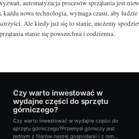
yzwań, automatyzacja procesów sprzątania jest niewą
jak każda nowa technologia, wymaga czasu, aby ludzie 
 korzyści. Ale kiedy już się to stanie, możemy spodzie
przątania stanie się powszechna i codzienna.
Czy warto inwestować w
wydajne części do sprzętu
górniczego?
Czy warto inwestować w wydajne części do
sprzętu górniczego?Przemysł górniczy jest
jednym z filarów naszej gospodarki i z nim