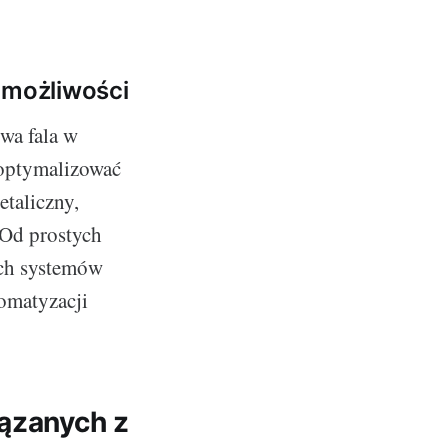
 możliwości
owa fala w
 zoptymalizować
etaliczny,
 Od prostych
ych systemów
tomatyzacji
iązanych z