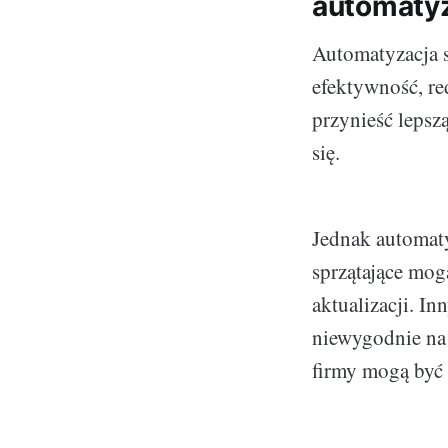
automatyz
Automatyzacja s
efektywność, re
przynieść lepsz
się.
Jednak automaty
sprzątające mog
aktualizacji. I
niewygodnie na 
firmy mogą być