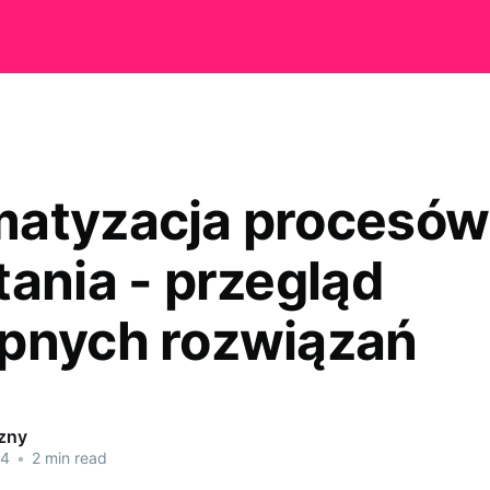
atyzacja procesów
tania - przegląd
pnych rozwiązań
czny
24
•
2 min read