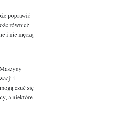
oże poprawić
może również
ne i nie męczą
. Maszyny
acji i
 mogą czuć się
y, a niektóre