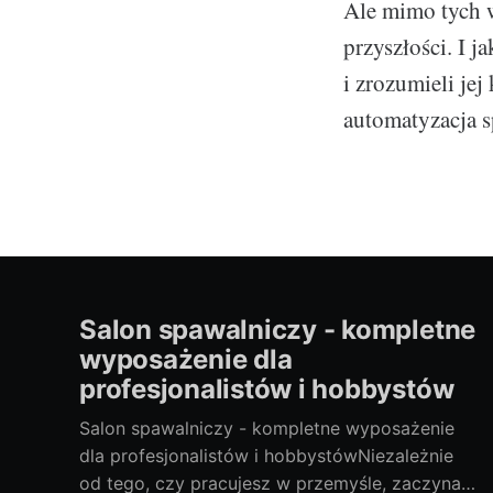
Ale mimo tych w
przyszłości. I 
i zrozumieli jej
automatyzacja s
Salon spawalniczy - kompletne
wyposażenie dla
profesjonalistów i hobbystów
Salon spawalniczy - kompletne wyposażenie
dla profesjonalistów i hobbystówNiezależnie
od tego, czy pracujesz w przemyśle, zaczynasz