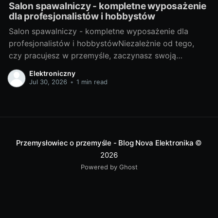
Salon spawalniczy - kompletne wyposażenie
dla profesjonalistów i hobbystów
Salon spawalniczy - kompletne wyposażenie dla
profesjonalistów i hobbystówNiezależnie od tego,
czy pracujesz w przemyśle, zaczynasz swoją
przygodę z hobbystycznym spawaniem, czy jesteś
Elektroniczny
gdzieś pomiędzy, salon spawalniczy to miejsce, które
Jul 30, 2026
•
1 min read
dostarcza odpowiednie narzędzia i akcesoria, aby ci
pomóc. Ale zanim zaczniemy, przyjrzyjmy się, czym
dokładnie jest spawalnictwo. Spojrzenie na świat
Przemysłowiec o przemyśle - Blog Nova Elektronika
©
2026
Powered by Ghost