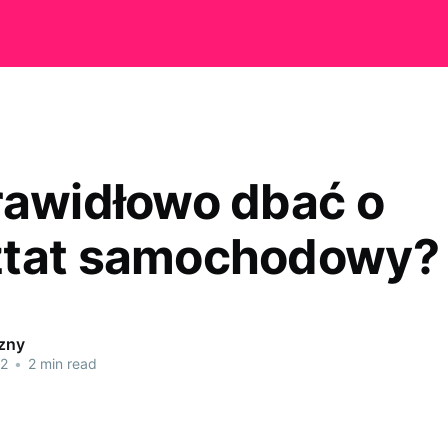
rawidłowo dbać o
ztat samochodowy?
czny
22
•
2 min read