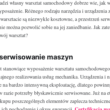
dzi własny warsztat samochodowy dobrze wie, jak wa
yposażenie. Różnego rodzaju narzędzia i urządzenia z
warsztacie są niezwykle kosztowne, a przestrzeń serw
 nie można pozwolić sobie na jej zaniedbanie. Jak za
swój warsztat?
i serwisowanie maszyn
ęt stanowiące wyposażenie warsztatu samochodowego 
jnego realizowania usług mechanika. Urządzenia i n
e na bardzo intensywną eksploatację, dlatego powinn
w razie potrzeby błyskawicznie serwisowane. Już na e
kupu poszczególnych elementów zaplecza techniczne
Certyfikacja m
 ich pochodzenie i okres gwarancji.