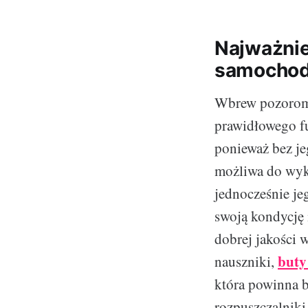
Najważnie
samocho
Wbrew pozorom t
prawidłowego fu
ponieważ bez je
możliwa do wyko
jednocześnie je
swoją kondycję 
dobrej jakości 
buty
nauszniki,
która powinna b
rozpuszczalnik