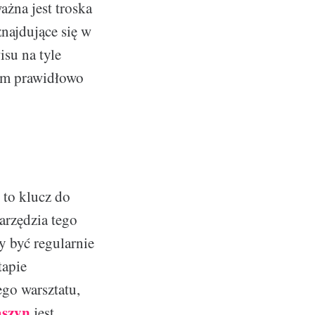
żna jest troska
najdujące się w
isu na tyle
tem prawidłowo
to klucz do
arzędzia tego
y być regularnie
tapie
go warsztatu,
aszyn
jest