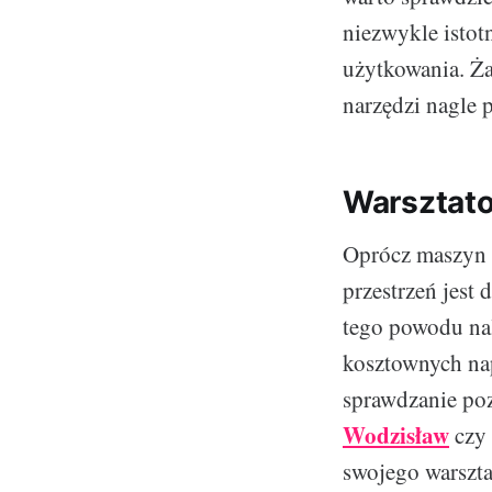
niezwykle istot
użytkowania. Ża
narzędzi nagle 
Warsztato
Oprócz maszyn w
przestrzeń jest 
tego powodu nal
kosztownych nap
sprawdzanie po
Wodzisław
czy
swojego warszt