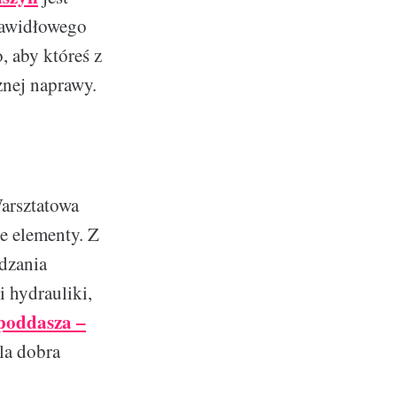
prawidłowego
 aby któreś z
żnej naprawy.
arsztatowa
ne elementy. Z
dzania
 hydrauliki,
 poddasza –
la dobra