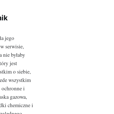
nik
la jego
w serwisie,
a nie byłaby
óry jest
tkim o siebie,
rzede wszystkim
y ochronne i
aska gazowa,
dki chemiczne i
względnego