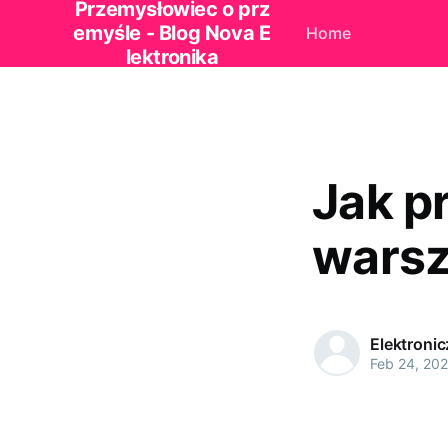
Przemysłowiec o prz
emyśle - Blog Nova E
Home
lektronika
Jak p
wars
Elektroni
Feb 24, 20