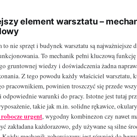
jszy element warsztatu – mecha
dowy
o nie sprzęt i budynek warsztatu są najważniejsze d
nkcjonowania. To mechanik pełni kluczową funkcję 
go gruntownej wiedzy i doświadczenia żadna napraw
nania. Z tego powodu każdy właściciel warsztatu, kt
go pracownikiem, powinien troszczyć się przede wszys
i odpowiednie warunki do pracy. Istotne jest tutaj p
wyposażenie, takie jak m.in. solidne rękawice, okular
 robocze urgent
, wygodny kombinezon czy nawet m
yć zakładana każdorazowo, gdy używane są silne śro
i. Każdy mechanik zobowiązany jest również do bez