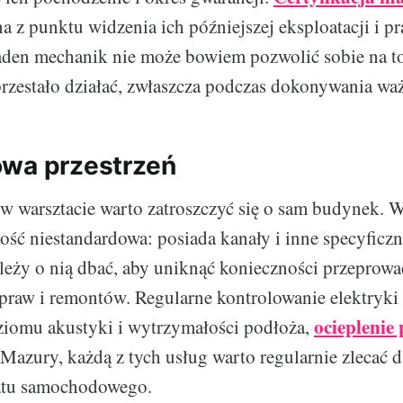
na z punktu widzenia ich późniejszej eksploatacji i 
den mechanik nie może bowiem pozwolić sobie na to,
przestało działać, zwłaszcza podczas dokonywania wa
wa przestrzeń
 warsztacie warto zatroszczyć się o sam budynek. W
dość niestandardowa: posiada kanały i inne specyficz
eży o nią dbać, aby uniknąć konieczności przeprowa
raw i remontów. Regularne kontrolowanie elektryki i
ocieplenie
ziomu akustyki i wytrzymałości podłoża,
 Mazury, każdą z tych usług warto regularnie zlecać d
atu samochodowego.