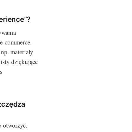
erience”?
ywania
m e-commerce.
np. materiały
isty dziękujące
s
szczędza
o otworzyć.