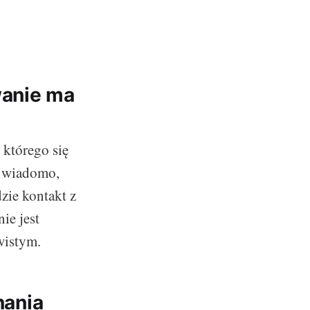
wanie ma
 którego się
k wiadomo,
zie kontakt z
ie jest
wistym.
nania