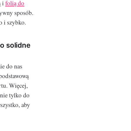
ą i
folią do
tywny sposób.
o i szybko.
o solidne
ie do nas
 podstawową
tu. Więcej,
nie tylko do
szystko, aby