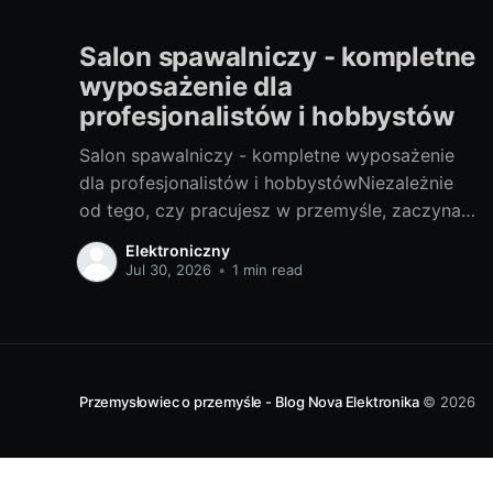
Salon spawalniczy - kompletne
wyposażenie dla
profesjonalistów i hobbystów
Salon spawalniczy - kompletne wyposażenie
dla profesjonalistów i hobbystówNiezależnie
od tego, czy pracujesz w przemyśle, zaczynasz
swoją przygodę z hobbystycznym spawaniem,
Elektroniczny
czy jesteś gdzieś pomiędzy, salon spawalniczy
Jul 30, 2026
•
1 min read
to miejsce, które dostarcza odpowiednie
narzędzia i akcesoria, aby ci pomóc. Ale zanim
zaczniemy, przyjrzyjmy się, czym dokładnie
jest spawalnictwo. Spojrzenie na świat
Przemysłowiec o przemyśle - Blog Nova Elektronika
© 2026