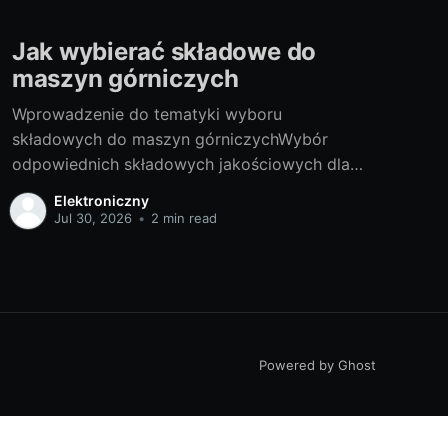
Jak wybierać składowe do
maszyn górniczych
Wprowadzenie do tematyki wyboru
składowych do maszyn górniczychWybór
odpowiednich składowych jakościowych dla
maszyn górniczych jest niezwykle istotny. W
Elektroniczny
sektorze tak wymagającym jak przemysł
Jul 30, 2026
•
2 min read
wydobywczy, dobrze jest regularnie odnawiać i
modernizować elementy maszyn, aby utrzymać
swoją wydajność na najwyższym możliwym
poziomie. Potrzeba dobierania
składnikówJednym z wiodących producentów
sprzętu górniczego jest Cat.
Powered by Ghost