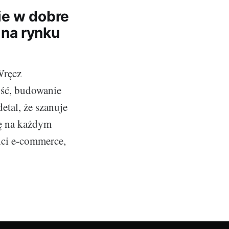
ie w dobre
na rynku
Wręcz
ość, budowanie
etal, że szanuje
gę na każdym
enci e-commerce,