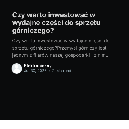
Czy warto inwestować w
wydajne części do sprzętu
górniczego?
Czy warto inwestować w wydajne części do
sprzętu górniczego?Przemysł górniczy jest
jednym z filarów naszej gospodarki i z nim
związane są liczne innowacje i rozwijane
Elektroniczny
technologie. Specyfika tej działalności wymaga
Jul 30, 2026
•
2 min read
wykorzystania sprzętu o wysokiej wydajności i
niezawodności, gdzie kluczową rolę pełnią
odpowiednio dobrana i skonstruowana części
do koparek. Rozważania