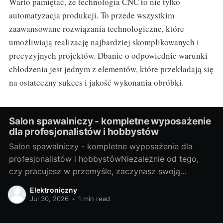
Warto pamiętać, że technologia CNC to nie tylko
automatyzacja produkcji. To przede wszystkim
zaawansowane rozwiązania technologiczne, które
umożliwiają realizację najbardziej skomplikowanych i
precyzyjnych projektów. Dbanie o odpowiednie warunki
chłodzenia jest jednym z elementów, które przekładają się
na ostateczny sukces i jakość wykonania obróbki.
Salon spawalniczy - kompletne wyposażenie
dla profesjonalistów i hobbystów
Salon spawalniczy - kompletne wyposażenie dla
profesjonalistów i hobbystówNiezależnie od tego,
czy pracujesz w przemyśle, zaczynasz swoją
przygodę z hobbystycznym spawaniem, czy jesteś
Elektroniczny
gdzieś pomiędzy, salon spawalniczy to miejsce, które
Jul 30, 2026
•
1 min read
dostarcza odpowiednie narzędzia i akcesoria, aby ci
pomóc. Ale zanim zaczniemy, przyjrzyjmy się, czym