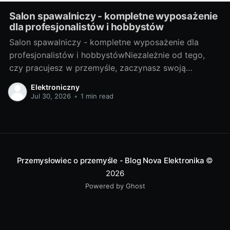
Salon spawalniczy - kompletne wyposażenie
dla profesjonalistów i hobbystów
Salon spawalniczy - kompletne wyposażenie dla
profesjonalistów i hobbystówNiezależnie od tego,
czy pracujesz w przemyśle, zaczynasz swoją
przygodę z hobbystycznym spawaniem, czy jesteś
Elektroniczny
gdzieś pomiędzy, salon spawalniczy to miejsce, które
Jul 30, 2026
•
1 min read
dostarcza odpowiednie narzędzia i akcesoria, aby ci
pomóc. Ale zanim zaczniemy, przyjrzyjmy się, czym
dokładnie jest spawalnictwo. Spojrzenie na świat
Przemysłowiec o przemyśle - Blog Nova Elektronika
©
2026
Powered by Ghost