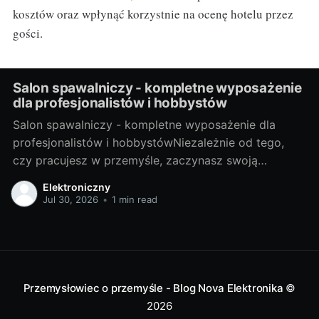
kosztów oraz wpłynąć korzystnie na ocenę hotelu przez
gości.
Salon spawalniczy - kompletne wyposażenie
dla profesjonalistów i hobbystów
Salon spawalniczy - kompletne wyposażenie dla
profesjonalistów i hobbystówNiezależnie od tego,
czy pracujesz w przemyśle, zaczynasz swoją
przygodę z hobbystycznym spawaniem, czy jesteś
Elektroniczny
gdzieś pomiędzy, salon spawalniczy to miejsce, które
Jul 30, 2026
•
1 min read
dostarcza odpowiednie narzędzia i akcesoria, aby ci
pomóc. Ale zanim zaczniemy, przyjrzyjmy się, czym
dokładnie jest spawalnictwo. Spojrzenie na świat
Przemysłowiec o przemyśle - Blog Nova Elektronika
©
2026