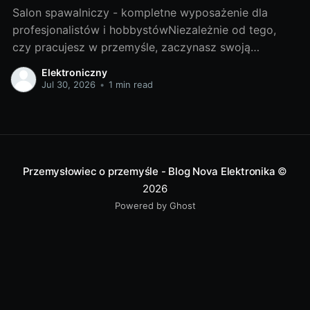
Salon spawalniczy - kompletne wyposażenie dla
profesjonalistów i hobbystówNiezależnie od tego,
czy pracujesz w przemyśle, zaczynasz swoją
przygodę z hobbystycznym spawaniem, czy jesteś
Elektroniczny
gdzieś pomiędzy, salon spawalniczy to miejsce, które
Jul 30, 2026
•
1 min read
dostarcza odpowiednie narzędzia i akcesoria, aby ci
pomóc. Ale zanim zaczniemy, przyjrzyjmy się, czym
dokładnie jest spawalnictwo. Spojrzenie na świat
Przemysłowiec o przemyśle - Blog Nova Elektronika
©
2026
Powered by Ghost