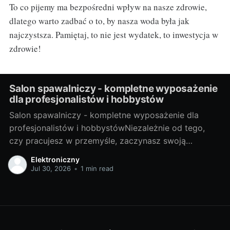
To co pijemy ma bezpośredni wpływ na nasze zdrowie,
dlatego warto zadbać o to, by nasza woda była jak
najczystsza. Pamiętaj, to nie jest wydatek, to inwestycja w
zdrowie!
Salon spawalniczy - kompletne wyposażenie
dla profesjonalistów i hobbystów
Salon spawalniczy - kompletne wyposażenie dla
profesjonalistów i hobbystówNiezależnie od tego,
czy pracujesz w przemyśle, zaczynasz swoją
przygodę z hobbystycznym spawaniem, czy jesteś
Elektroniczny
gdzieś pomiędzy, salon spawalniczy to miejsce, które
Jul 30, 2026
•
1 min read
dostarcza odpowiednie narzędzia i akcesoria, aby ci
pomóc. Ale zanim zaczniemy, przyjrzyjmy się, czym
dokładnie jest spawalnictwo. Spojrzenie na świat