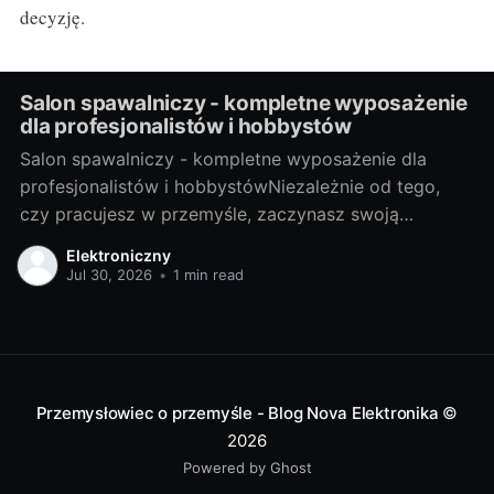
decyzję.
Salon spawalniczy - kompletne wyposażenie
dla profesjonalistów i hobbystów
Salon spawalniczy - kompletne wyposażenie dla
profesjonalistów i hobbystówNiezależnie od tego,
czy pracujesz w przemyśle, zaczynasz swoją
przygodę z hobbystycznym spawaniem, czy jesteś
Elektroniczny
gdzieś pomiędzy, salon spawalniczy to miejsce, które
Jul 30, 2026
•
1 min read
dostarcza odpowiednie narzędzia i akcesoria, aby ci
pomóc. Ale zanim zaczniemy, przyjrzyjmy się, czym
dokładnie jest spawalnictwo. Spojrzenie na świat
Przemysłowiec o przemyśle - Blog Nova Elektronika
©
2026
Powered by Ghost