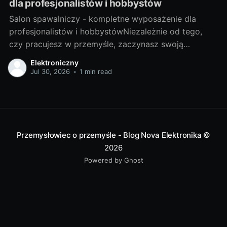
dla profesjonalistów i hobbystów
Salon spawalniczy - kompletne wyposażenie dla
profesjonalistów i hobbystówNiezależnie od tego,
czy pracujesz w przemyśle, zaczynasz swoją
przygodę z hobbystycznym spawaniem, czy jesteś
Elektroniczny
gdzieś pomiędzy, salon spawalniczy to miejsce, które
Jul 30, 2026
•
1 min read
dostarcza odpowiednie narzędzia i akcesoria, aby ci
pomóc. Ale zanim zaczniemy, przyjrzyjmy się, czym
dokładnie jest spawalnictwo. Spojrzenie na świat
Przemysłowiec o przemyśle - Blog Nova Elektronika
©
2026
Powered by Ghost