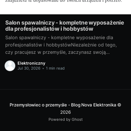
Salon spawalniczy - kompletne wyposażenie
dla profesjonalistów i hobbystów
Salon spawalniczy - kompletne wyposażenie dla
profesjonalistów i hobbystówNiezależnie od tego,
czy pracujesz w przemyśle, zaczynasz swoją
przygodę z hobbystycznym spawaniem, czy jesteś
Elektroniczny
gdzieś pomiędzy, salon spawalniczy to miejsce, które
Jul 30, 2026
•
1 min read
dostarcza odpowiednie narzędzia i akcesoria, aby ci
pomóc. Ale zanim zaczniemy, przyjrzyjmy się, czym
dokładnie jest spawalnictwo. Spojrzenie na świat
Przemysłowiec o przemyśle - Blog Nova Elektronika
©
2026
Powered by Ghost