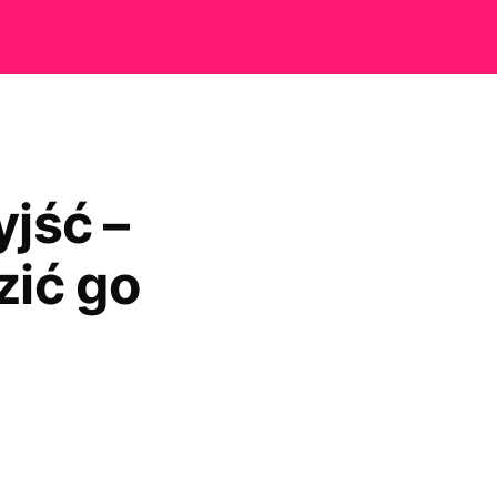
yjść –
ić go