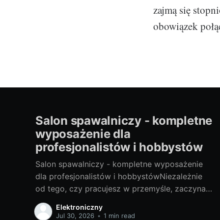
zajmą się stopn
obowiązek połą
Salon spawalniczy - kompletne
wyposażenie dla
profesjonalistów i hobbystów
Salon spawalniczy - kompletne wyposażenie
dla profesjonalistów i hobbystówNiezależnie
od tego, czy pracujesz w przemyśle, zaczynasz
swoją przygodę z hobbystycznym spawaniem,
Elektroniczny
czy jesteś gdzieś pomiędzy, salon spawalniczy
Jul 30, 2026
•
1 min read