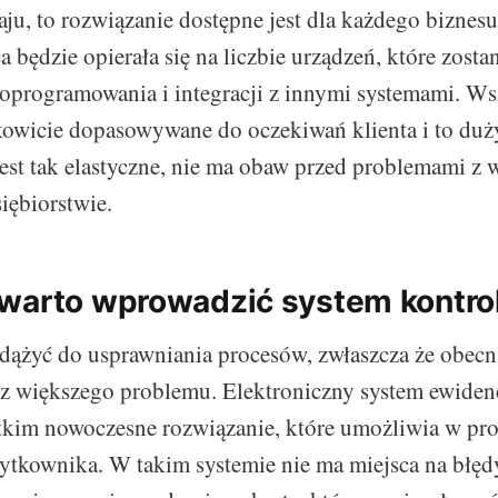
raju, to rozwiązanie dostępne jest dla każdego biznes
 będzie opierała się na liczbie urządzeń, które zosta
i oprogramowania i integracji z innymi systemami. Ws
kowicie dopasowywane do oczekiwań klienta i to duży
jest tak elastyczne, nie ma obaw przed problemami z
iębiorstwie.
warto wprowadzić system kontrol
ążyć do usprawniania procesów, zwłaszcza że obecn
z większego problemu. Elektroniczny system ewidenc
tkim nowoczesne rozwiązanie, które umożliwia w pr
żytkownika. W takim systemie nie ma miejsca na błęd