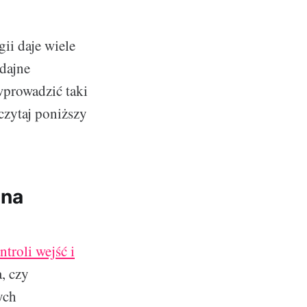
ii daje wiele
dajne
wprowadzić taki
czytaj poniższy
zna
troli wejść i
, czy
ych