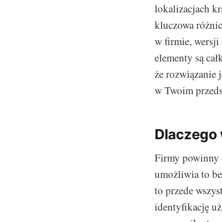
lokalizacjach k
kluczowa różnica
w firmie, wersj
elementy są cał
że rozwiązanie 
w Twoim przeds
Dlaczego 
Firmy powinny d
umożliwia to be
to przede wszys
identyfikację u