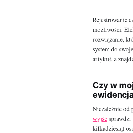
Rejestrowanie c
możliwości. Ele
rozwiązanie, kt
system do swoje
artykuł, a znaj
Czy w moj
ewidencja
Niezależnie od 
wyjść
sprawdzi s
kilkadziesiąt o