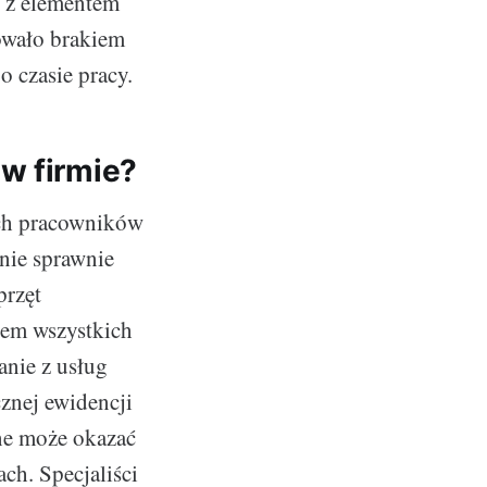
ć z elementem
owało brakiem
o czasie pracy.
w firmie?
ich pracowników
gnie sprawnie
przęt
iem wszystkich
anie z usług
znej ewidencji
ne może okazać
ch. Specjaliści