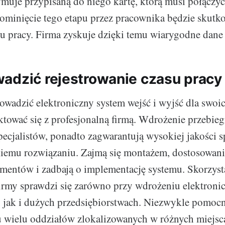
muje przypisaną do niego kartę, którą musi połączy
Pominięcie tego etapu przez pracownika będzie skutk
su pracy. Firma zyskuje dzięki temu wiarygodne dane 
adzić rejestrowanie czasu pracy 
rowadzić elektroniczny system wejść i wyjść dla swo
aktować się z profesjonalną firmą. Wdrożenie przebie
pecjalistów, ponadto zagwarantują wysokiej jakości s
iemu rozwiązaniu. Zajmą się montażem, dostosowan
mentów i zadbają o implementację systemu. Skorzyst
firmy sprawdzi się zarówno przy wdrożeniu elektronic
, jak i dużych przedsiębiorstwach. Niezwykle pomoc
 wielu oddziałów zlokalizowanych w różnych miejsca