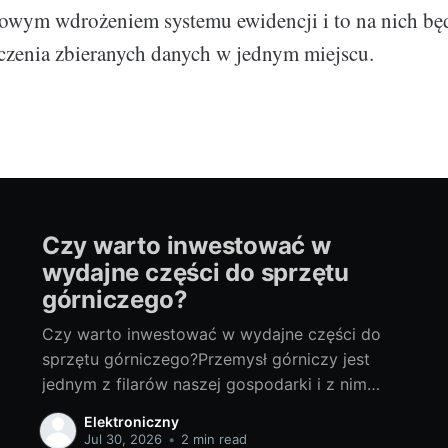
iowym wdrożeniem systemu ewidencji i to na nich bę
czenia zbieranych danych w jednym miejscu.
Czy warto inwestować w
wydajne części do sprzętu
górniczego?
Czy warto inwestować w wydajne części do
sprzętu górniczego?Przemysł górniczy jest
jednym z filarów naszej gospodarki i z nim
związane są liczne innowacje i rozwijane
Elektroniczny
technologie. Specyfika tej działalności wymaga
Jul 30, 2026
•
2 min read