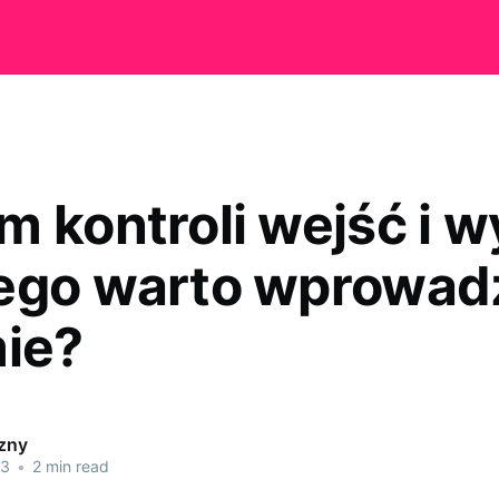
 kontroli wejść i w
ego warto wprowadz
mie?
czny
23
•
2 min read