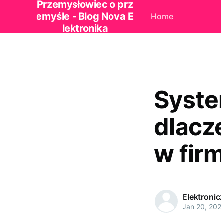
Przemysłowiec o prz
emyśle - Blog Nova E
Home
lektronika
System
dlacz
w fir
Elektroni
Jan 20, 20