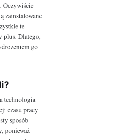
u. Oczywiście
ną zainstalowane
zystkie te
 plus. Dlatego,
 wdrożeniem go
i?
a technologia
ji czasu pracy
osty sposób
y, ponieważ