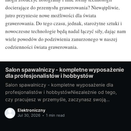
docierające do przemysłu grawerowania? Niewątpliwie,
jutro przyniesie nowe możliwości dla świata
grawerowania. Do tego czasu, jednak, starożytne sztuki i
nowoczesne technologie będą nadal łączyć siły, dając nam
wiele powodów do podziwienia zanurzonego w naszej
codzienności świata grawerowania.
Salon spawalniczy - kompletne wyposażenie
dla profesjonalistów i hobbystów
Salon spawalniczy - kompletne wyposażenie dla
profesjonalistów i hobbystówNiezależnie od tego,
czy pracujesz w przemyśle, zaczynasz swoją
przygodę z hobbystycznym spawaniem, czy jesteś
Elektroniczny
gdzieś pomiędzy, salon spawalniczy to miejsce, które
Jul 30, 2026
•
1 min read
dostarcza odpowiednie narzędzia i akcesoria, aby ci
pomóc. Ale zanim zaczniemy, przyjrzyjmy się, czym