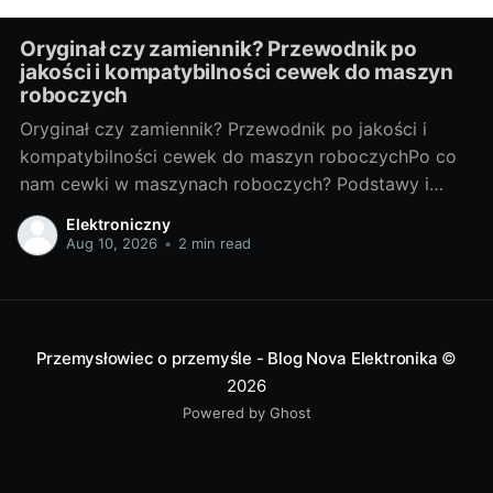
Oryginał czy zamiennik? Przewodnik po
jakości i kompatybilności cewek do maszyn
roboczych
Oryginał czy zamiennik? Przewodnik po jakości i
kompatybilności cewek do maszyn roboczychPo co
nam cewki w maszynach roboczych? Podstawy i
kontekstCewka elektromagnetyczna to mały element,
Elektroniczny
który decyduje o dużych rzeczach: załącza zawory,
Aug 10, 2026
•
2 min read
uruchamia sprzęgła, trzyma hamulce, steruje
przepływem i ciśnieniem. Gdy zawiedzie, linia staje, a
koszt przestoju zwykle wielokrotnie przewyższa
Przemysłowiec o przemyśle - Blog Nova Elektronika
©
2026
Powered by Ghost