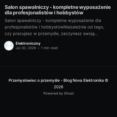
Salon spawalniczy - kompletne wyposażenie
dla profesjonalistów i hobbystów
Salon spawalniczy - kompletne wyposażenie dla
profesjonalistów i hobbystówNiezależnie od tego,
czy pracujesz w przemyśle, zaczynasz swoją
przygodę z hobbystycznym spawaniem, czy jesteś
Elektroniczny
gdzieś pomiędzy, salon spawalniczy to miejsce, które
Jul 30, 2026
•
1 min read
dostarcza odpowiednie narzędzia i akcesoria, aby ci
pomóc. Ale zanim zaczniemy, przyjrzyjmy się, czym
dokładnie jest spawalnictwo. Spojrzenie na świat
Przemysłowiec o przemyśle - Blog Nova Elektronika
©
2026
Powered by Ghost