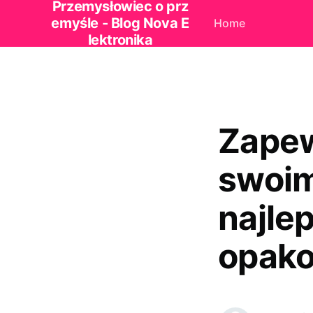
Przemysłowiec o prz
emyśle - Blog Nova E
Home
lektronika
Zapew
swoim
najle
opak