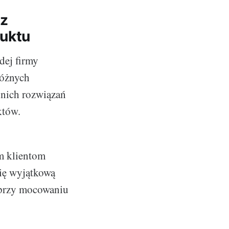
rz
uktu
dej firmy
różnych
nich rozwiązań
któw.
im klientom
się wyjątkową
 przy mocowaniu