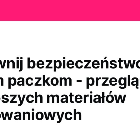
nij bezpieczeństw
 paczkom - przegl
pszych materiałów
owaniowych