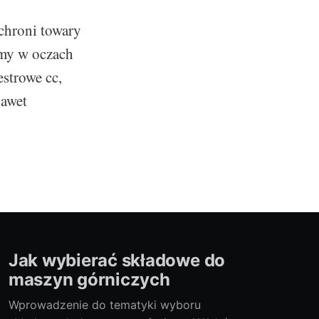
chroni towary
rmy w oczach
estrowe cc,
nawet
Jak wybierać składowe do
maszyn górniczych
Wprowadzenie do tematyki wyboru