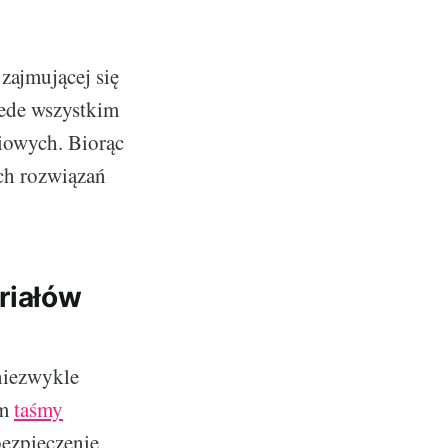
zajmującej się
zede wszystkim
iowych. Biorąc
ch rozwiązań
riałów
niezwykle
im
taśmy
bezpieczenie