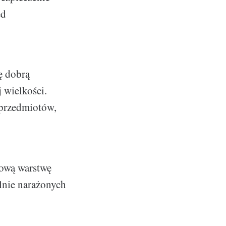
ed
ę dobrą
 wielkości.
 przedmiotów,
kową warstwę
lnie narażonych