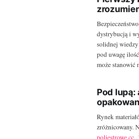
zrozumieni
Bezpieczeństwo 
dystrybucją i w
solidnej wiedz
pod uwagę iloś
może stanowić n
Pod lupą:
opakowan
Rynek materiał
zróżnicowany. N
poliestrowe cc
.